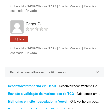
Submetido:
14/04/2025 às 17:47
| Oferta:
Privado
| Duração
estimada:
Privado
Dener C.
Rejeitada
Submetido:
14/04/2025 às 17:45
| Oferta:
Privado
| Duração
estimada:
Privado
Projetos semelhantes no 99Freelas
Desenvolver front-end em React
- Desenvolvedor frontend React com Tailwind CSS. Experiência na integração de APIs REST e autenticação por token (AWS Cognito é diferencial). O design j&aacut...
Revisão e validação de marketplace de TCG
- Nós temos um site de marketplace de TCG (trading card game) chamado Capital Collectibles e gostaria de um programador front-end e back-end para nos ajudar a revisar a estrutura e validar a p...
Melhorias em site hospedado na Vercel
- Olá, venho em busca de um profissional que entenda de Vercel. Gostaria de fazer alterações e melhorias no meu site. Já tenho muitas páginas que consigo editar, m...