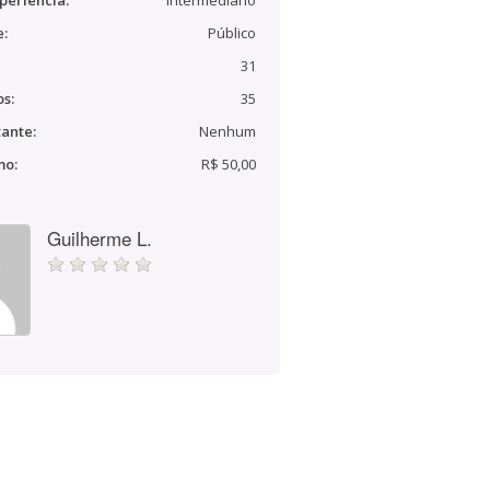
periência:
Intermediário
e:
Público
31
s:
35
ante:
Nenhum
mo:
R$ 50,00
Guilherme L.