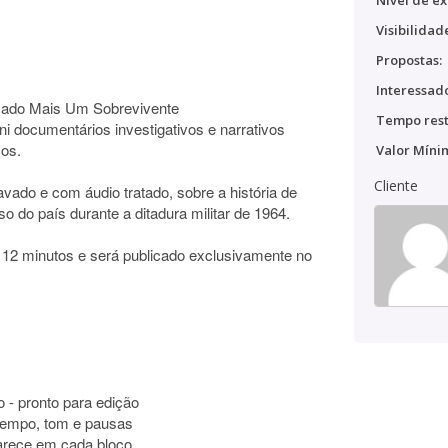
Nível de ex
Visibilidad
Propostas:
Interessado
mado Mais Um Sobrevivente
Tempo rest
 documentários investigativos e narrativos
cos.
Valor Míni
Cliente
avado e com áudio tratado, sobre a história de
so do país durante a ditadura militar de 1964.
 12 minutos e será publicado exclusivamente no
o - pronto para edição
 tempo, tom e pausas
parece em cada bloco