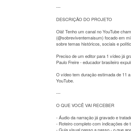
---
DESCRIÇÃO DO PROJETO
Olá! Tenho um canal no YouTube cha
(@sobreviventemaisum) focado em mini
sobre temas históricos, sociais e políti
Preciso de um editor para 1 vídeo já gr
Paulo Freire - educador brasileiro expul
O vídeo tem duração estimada de 11 a
YouTube.
---
O QUE VOCÊ VAI RECEBER
- Áudio da narração já gravado e tratad
- Roteiro completo com indicações de
- Guia visual passo a passo - o que a