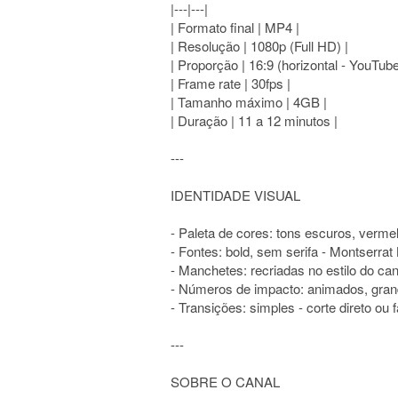
|---|---|
| Formato final | MP4 |
| Resolução | 1080p (Full HD) |
| Proporção | 16:9 (horizontal - YouTube
| Frame rate | 30fps |
| Tamanho máximo | 4GB |
| Duração | 11 a 12 minutos |
---
IDENTIDADE VISUAL
- Paleta de cores: tons escuros, verme
- Fontes: bold, sem serifa - Montserrat 
- Manchetes: recriadas no estilo do c
- Números de impacto: animados, grand
- Transições: simples - corte direto ou
---
SOBRE O CANAL