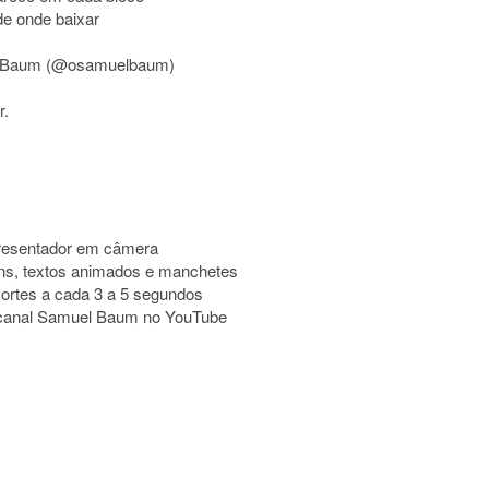
de onde baixar
uel Baum (@osamuelbaum)
r.
presentador em câmera
ns, textos animados e manchetes
cortes a cada 3 a 5 segundos
ao canal Samuel Baum no YouTube