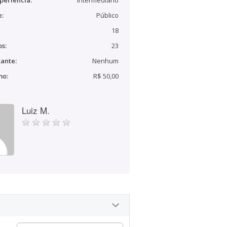
periência:
Intermediário
e:
Público
18
s:
23
ante:
Nenhum
mo:
R$ 50,00
Luiz M.