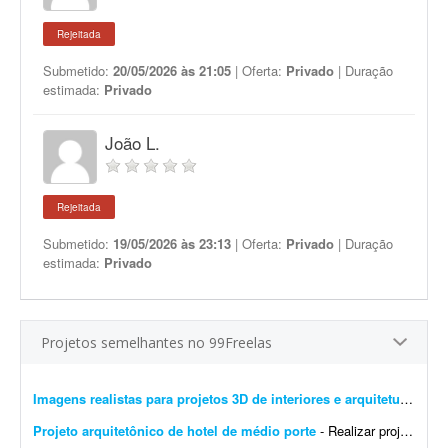
Rejeitada
Submetido:
20/05/2026 às 21:05
| Oferta:
Privado
| Duração
estimada:
Privado
João L.
Rejeitada
Submetido:
19/05/2026 às 23:13
| Oferta:
Privado
| Duração
estimada:
Privado
Projetos semelhantes no 99Freelas
Imagens realistas para projetos 3D de interiores e arquitetura
- Busc
Projeto arquitetônico de hotel de médio porte
- Realizar projeto arquitetônico para hotel de médio porte e entregar os desenhos técnicos realizados em softwares de modelagem CAD/BIM. Você deverá entregar: * Rel...