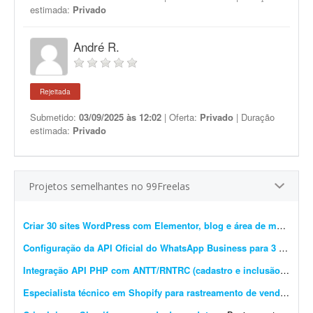
estimada:
Privado
André R.
Rejeitada
Submetido:
03/09/2025 às 12:02
| Oferta:
Privado
| Duração
estimada:
Privado
Projetos semelhantes no 99Freelas
Criar 30 sites WordPress com Elementor, blog e área de membros
Configuração da API Oficial do WhatsApp Business para 3 instâncias
Integração API PHP com ANTT/RNTRC (cadastro e inclusão)
- Prec
Especialista técnico em Shopify para rastreamento de vendas e Meta Pixel