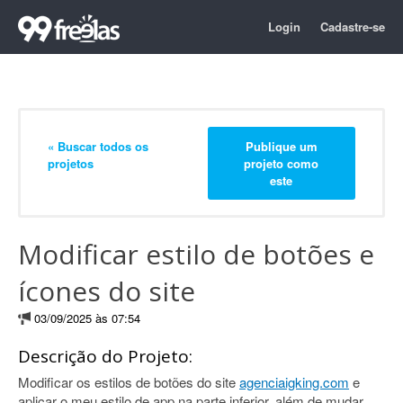
Login
Cadastre-se
« Buscar todos os
Publique um
projetos
projeto como
este
Modificar estilo de botões e
ícones do site
03/09/2025 às 07:54
Descrição do Projeto:
Modificar os estilos de botões do site
agenciaigking.com
e
aplicar o meu estilo de app na parte inferior, além de mudar