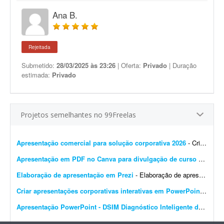
Ana B.
Rejeitada
Submetido:
28/03/2025 às 23:26
| Oferta:
Privado
| Duração
estimada:
Privado
Projetos semelhantes no 99Freelas
Apresentação comercial para solução corporativa 2026
- Criação de apresentação para venda de solução corporativa em 2026. Aproximadamente 15 a 17 slides. Sumarizar as informações de forma estrat...
Apresentação em PDF no Canva para divulgação de curso de estética
Elaboração de apresentação em Prezi
- Elaboração de apresentação em Prezi. O que será disponibilizado para você? 1. Você terá acesso a um arquivo com os tópicos da apresenta...
Criar apresentações corporativas interativas em PowerPoint
- Preci
Apresentação PowerPoint - DSIM Diagnóstico Inteligente de Selos Mecânicos