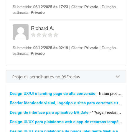
Submetido:
06/12/2025 às 17:23
| Oferta:
Privado
| Duração
estimada:
Privado
Richard A.
Submetido:
09/12/2025 às 02:19
| Oferta:
Privado
| Duração
estimada:
Privado
Projetos semelhantes no 99Freelas
Design UX/UI e landing page de alta conversão
- Estou procurando um profissional freelancer especializado em UX/UI e landing pages para desenvolver a experiência e a interface completas do meu site. O objetivo é criar uma presen&cc...
Recriar identidade visual, logotipo e sites para corretora e transportadora
Design de interface para aplicativo BR Date
- **Vaga Freelancer - Web Designer** Estamos em busca de um(a) **Web Designer Freelancer** criativo(a) e comprometido(a) para desenvolver layouts modernos e funcionais para projetos web. Projeto pa...
Design UI/UX para plataforma web e app de recursos terapêuticos infantis
Design UI/UX para plataforma de busca inteligente (web e app)
- So