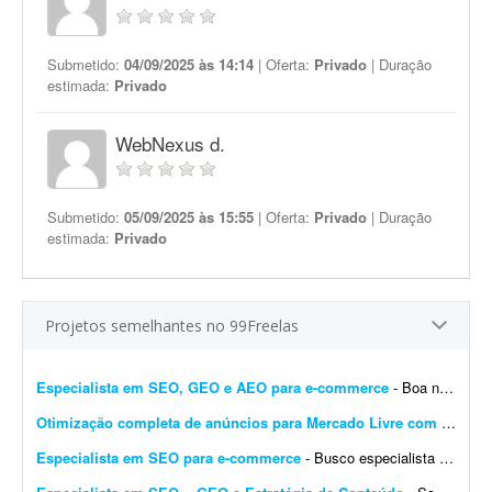
Submetido:
04/09/2025 às 14:14
| Oferta:
Privado
| Duração
estimada:
Privado
WebNexus d.
Submetido:
05/09/2025 às 15:55
| Oferta:
Privado
| Duração
estimada:
Privado
Projetos semelhantes no 99Freelas
Especialista em SEO, GEO e AEO para e-commerce
- Boa noite. Estou em busca de um profissional que seja especialista em SEO, GEO e AEO para realizar um trabalho no meu site de e-commerce. O objetivo é aperfeiçoar o SEO do site e posi...
Otimização completa de anúncios para Mercado Livre com qualidade 100%
Especialista em SEO para e-commerce
- Busco especialista em SEO técnico para corrigir e otimizar minha loja na plataforma Nuvemshop (Tiendanube), tema "Simple", no nicho de suplementos. Já tenho um diagnó...