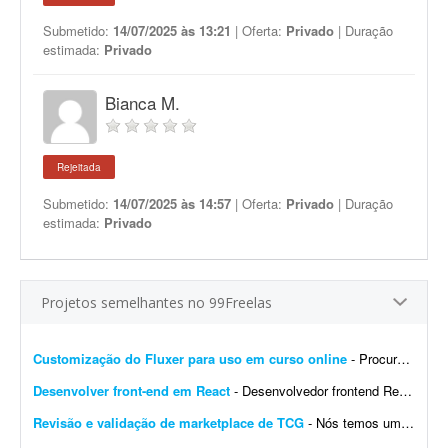
Submetido:
14/07/2025 às 13:21
| Oferta:
Privado
| Duração
estimada:
Privado
Bianca M.
Rejeitada
Submetido:
14/07/2025 às 14:57
| Oferta:
Privado
| Duração
estimada:
Privado
Projetos semelhantes no 99Freelas
Customização do Fluxer para uso em curso online
- Procuro desenvolvedor para fazer algumas customizações na API do Fluxer (fluxer.app) para uso em um curso online. A ideia é manter praticamente toda a estrutura atual da plata...
Desenvolver front-end em React
- Desenvolvedor frontend React com Tailwind CSS. Experiência na integração de APIs REST e autenticação por token (AWS Cognito é diferencial). O design j&aacut...
Revisão e validação de marketplace de TCG
- Nós temos um site de marketplace de TCG (trading card game) chamado Capital Collectibles e gostaria de um programador front-end e back-end para nos ajudar a revisar a estrutura e validar a p...