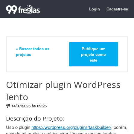
Login
Cadastre-se
« Buscar todos os
Publique um
projetos
projeto como
este
Otimizar plugin WordPress
lento
14/07/2025 às 09:25
Descrição do Projeto:
Uso o plugin
https://wordpress.org/plugins/taskbuilder/
, porém,
quando há muitos usuários simultâneos e muitas tarefas