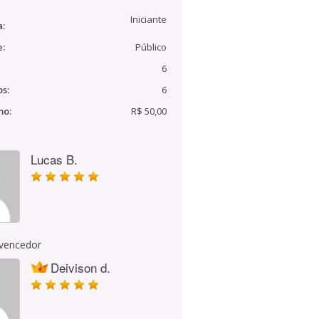
Iniciante
a:
e:
Público
6
s:
6
mo:
R$ 50,00
Lucas B.
 vencedor
Deivison d.