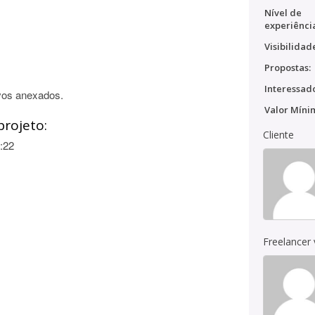
Nível de
experiênci
Visibilidad
Propostas:
Interessado
vos anexados.
Valor Míni
projeto:
Cliente
:22
Freelancer