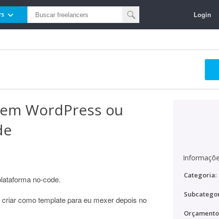
Login
rs
 em WordPress ou
de
Informaçõe
Categoria:
lataforma no-code.
Subcategor
r, criar como template para eu mexer depois no
Orçamento