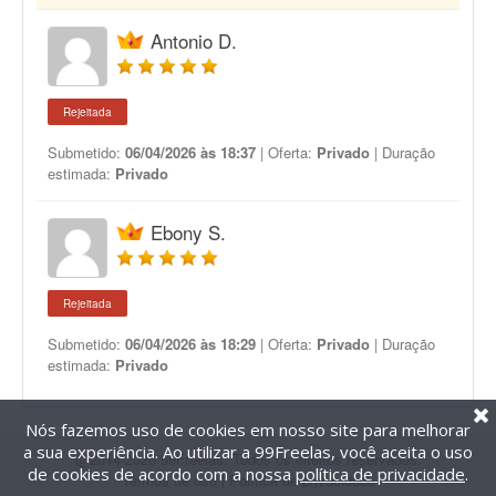
Antonio D.
Rejeitada
Submetido:
06/04/2026 às 18:37
| Oferta:
Privado
| Duração
estimada:
Privado
Ebony S.
Rejeitada
Submetido:
06/04/2026 às 18:29
| Oferta:
Privado
| Duração
estimada:
Privado
Nós fazemos uso de cookies em nosso site para melhorar
a sua experiência. Ao utilizar a 99Freelas, você aceita o uso
@2014-2026 99Freelas. Todos os direitos reservados.
de cookies de acordo com a nossa
política de privacidade
.
Termos de uso
|
Política de privacidade