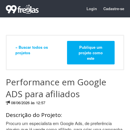
Login
Cadastre-se
« Buscar todos os
Publique um
projetos
projeto como
este
Performance em Google
ADS para afiliados
08/06/2026 às 12:57
Descrição do Projeto:
Procuro um especialista em Google Ads, de preferência
alguém que já vende como afiliado, para criar uma campanha