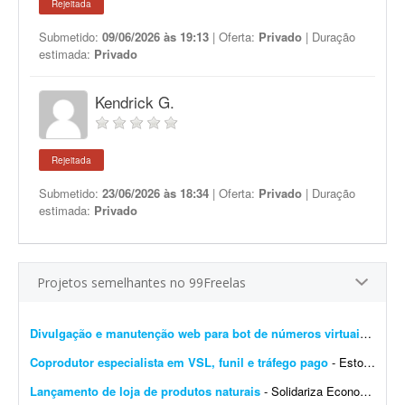
Rejeitada
Submetido:
09/06/2026 às 19:13
| Oferta:
Privado
| Duração
estimada:
Privado
Kendrick G.
Rejeitada
Submetido:
23/06/2026 às 18:34
| Oferta:
Privado
| Duração
estimada:
Privado
Projetos semelhantes no 99Freelas
Divulgação e manutenção web para bot de números virtuais (Telegram e web)
Coprodutor especialista em VSL, funil e tráfego pago
- Estou procurando um coprodutor com experiência comprovada em produtos digitais, que saiba estruturar e colocar para funcionar um funil de vendas completo - do anúncio até a comp...
Lançamento de loja de produtos naturais
- Solidariza Economia solidária é um jeito diferente de produzir, vender, comprar e trocar o que é preciso para viver: sem explorar os outros, sem buscar vantagem indevida e sem...