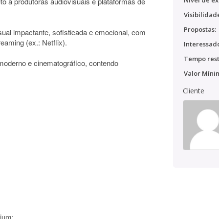
Nível de ex
eto a produtoras audiovisuais e plataformas de
Visibilidad
Propostas:
sual impactante, sofisticada e emocional, com
aming (ex.: Netflix).
Interessado
Tempo rest
 moderno e cinematográfico, contendo
Valor Míni
Cliente
ium;