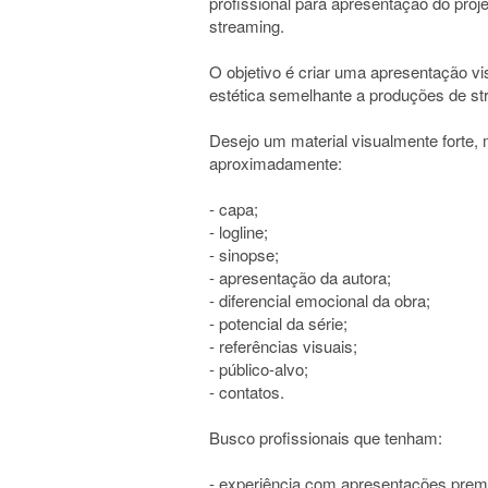
profissional para apresentação do proj
streaming.
O objetivo é criar uma apresentação vi
estética semelhante a produções de stre
Desejo um material visualmente forte,
aproximadamente:
- capa;
- logline;
- sinopse;
- apresentação da autora;
- diferencial emocional da obra;
- potencial da série;
- referências visuais;
- público-alvo;
- contatos.
Busco profissionais que tenham:
- experiência com apresentações prem