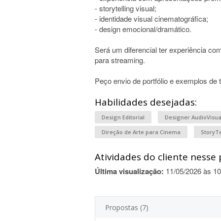
- storytelling visual;
- identidade visual cinematográfica;
- design emocional/dramático.
Será um diferencial ter experiência co
para streaming.
Peço envio de portfólio e exemplos de 
Habilidades desejadas:
Design Editorial
Designer AudioVisua
Direção de Arte para Cinema
StoryTe
Atividades do cliente nesse 
Última visualização:
11/05/2026 às 10
Propostas (7)