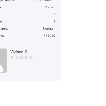
periência:
Intermediário
e:
Público
7
s:
9
ante:
Nenhum
mo:
R$ 50,00
Viviane S.