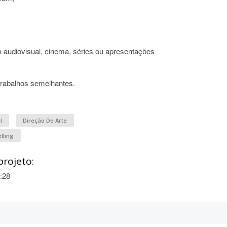
m audiovisual, cinema, séries ou apresentações
trabalhos semelhantes.
l
Direção De Arte
lling
projeto:
:28