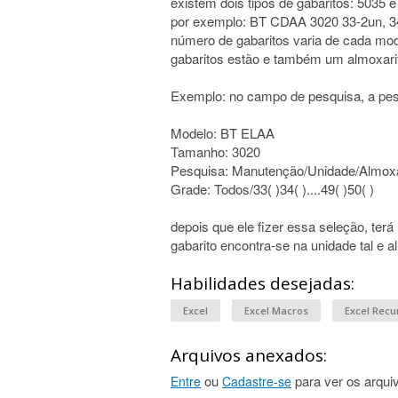
existem dois tipos de gabaritos: 5035
por exemplo: BT CDAA 3020 33-2un, 34
número de gabaritos varia de cada mo
gabaritos estão e também um almoxari
Exemplo: no campo de pesquisa, a pes
Modelo: BT ELAA
Tamanho: 3020
Pesquisa: Manutenção/Unidade/Almoxa
Grade: Todos/33( )34( )....49( )50( )
depois que ele fizer essa seleção, te
gabarito encontra-se na unidade tal e a
Habilidades desejadas:
Excel
Excel Macros
Excel Recu
Arquivos anexados:
ou
para ver os arqui
Entre
Cadastre-se