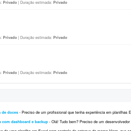
a:
Privado
| Duração estimada:
Privado
a:
Privado
| Duração estimada:
Privado
a:
Privado
| Duração estimada:
Privado
a de doces
- Preciso de um profissional que tenha experiência em planilhas Excel e cálculos. Preciso de uma planilha
ia com dashboard e backup
- Olá! Tudo bem? Preciso de um desenvolvedor de planilha Excel para sistema de gestão de barbearia.
e uma planilha em Excel para controle de estoque da marca Viora, que comercializa roupas fitness. Ela deve conter: * Cadastro 