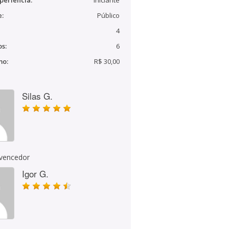
periência:
Iniciante
e:
Público
4
s:
6
mo:
R$ 30,00
Silas G.
 vencedor
Igor G.