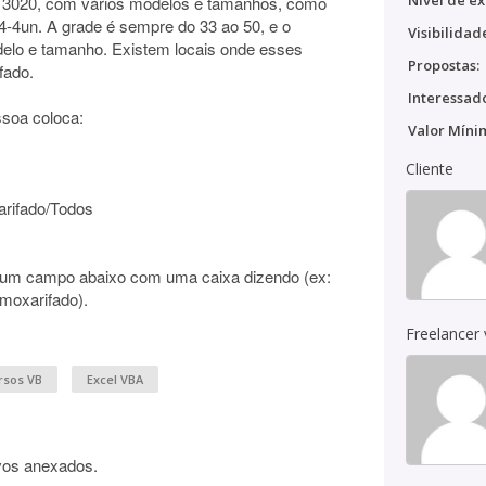
Nível de ex
 e 3020, com vários modelos e tamanhos, como
-4un. A grade é sempre do 33 ao 50, e o
Visibilidad
delo e tamanho. Existem locais onde esses
Propostas:
fado.
Interessado
soa coloca:
Valor Míni
Cliente
rifado/Todos
rá um campo abaixo com uma caixa dizendo (ex:
lmoxarifado).
Freelancer
rsos VB
Excel VBA
vos anexados.