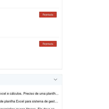
Rejeitada
Rejeitada
 de precificação para minha loja de doces. Preciso com urgên...
 ITENS OBRIGATÓRIOS: 1. ESTRUTURA: tabela inteligente que cresce automaticame...
de produtos com SKU. * Controle por cor e tamanho. * Cadastr...