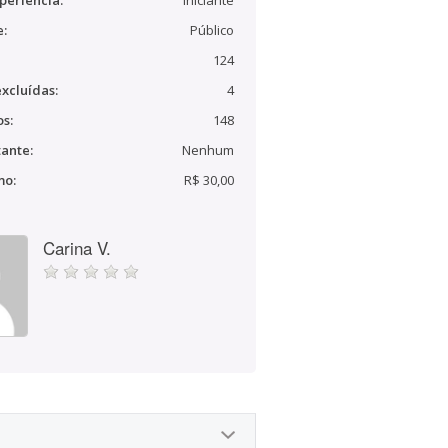
periência:
Iniciante
e:
Público
124
xcluídas:
4
s:
148
ante:
Nenhum
mo:
R$ 30,00
Carina V.