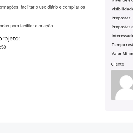
Nível de ex
rmações, facilitar o uso diário e compilar os
Visibilidad
Propostas:
das para facilitar a criação.
Propostas e
Interessado
projeto:
Tempo rest
:58
Valor Míni
Cliente