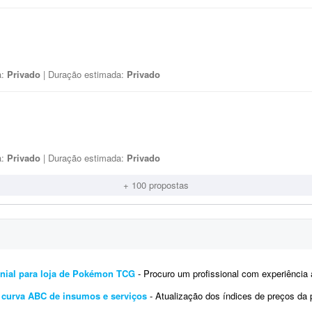
a:
Privado
| Duração estimada:
Privado
a:
Privado
| Duração estimada:
Privado
+ 100 propostas
monial para loja de Pokémon TCG
- Procuro um profissional com experiência avançada em Excel (ou Google Sheets) para desenvolver
r curva ABC de insumos e serviços
- Atualização dos índices de preços da planilha anexa para 06/2026, visto 