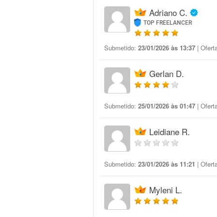
Adriano C.
TOP FREELANCER
Submetido:
23/01/2026 às 13:37
| Ofert
Gerlan D.
Submetido:
25/01/2026 às 01:47
| Ofert
Leidiane R.
Submetido:
23/01/2026 às 11:21
| Ofert
Myleni L.