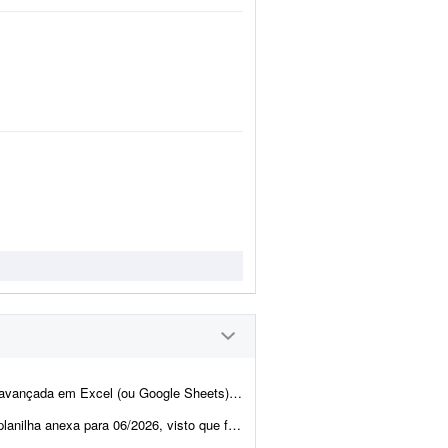
 uma planilha completa de gestão financeira e patrimonial para uma loja de Pok&eacut...
que foi feita em 11/2025 com os índices do período. Também é necess&a...