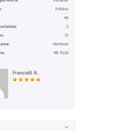
periência:
Iniciante
e:
Público
66
xcluídas:
2
s:
72
ante:
Nenhum
mo:
R$ 70,00
Francielli A.