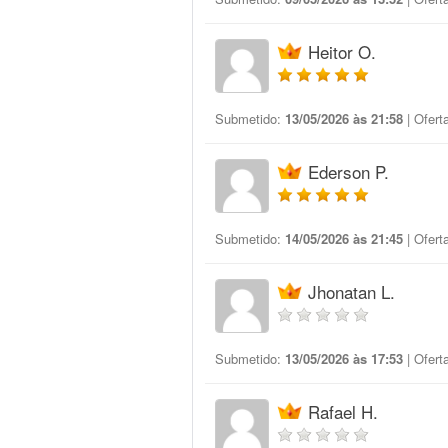
Heitor O.
Submetido:
13/05/2026 às 21:58
| Ofert
Ederson P.
Submetido:
14/05/2026 às 21:45
| Ofert
Jhonatan L.
Submetido:
13/05/2026 às 17:53
| Ofert
Rafael H.