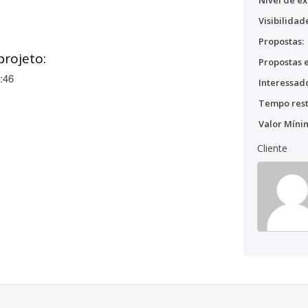
Nível de ex
Visibilidad
Propostas:
projeto:
Propostas e
:46
Interessado
Tempo rest
Valor Míni
Cliente