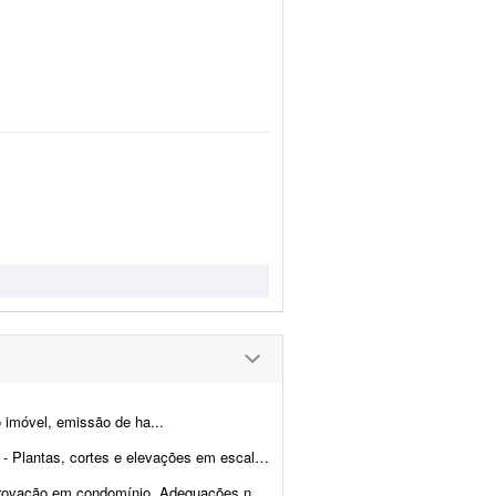
 imóvel, emissão de ha...
 1:50 (arquivos DWG e PDF) - Modelo 3D atualizado (já existe ...
nio. Adequações necessárias para aprovação na prefeitura.