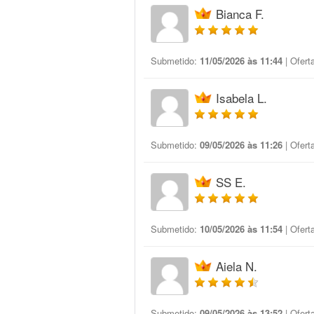
Bianca F.
Submetido:
11/05/2026 às 11:44
| Ofert
Isabela L.
Submetido:
09/05/2026 às 11:26
| Ofert
SS E.
Submetido:
10/05/2026 às 11:54
| Ofert
Aiela N.
Submetido:
09/05/2026 às 13:52
| Ofert