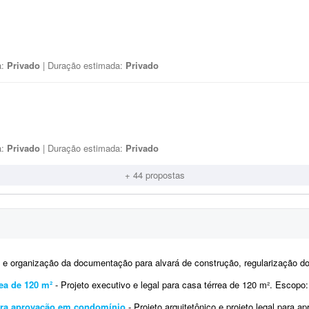
a:
Privado
| Duração estimada:
Privado
a:
Privado
| Duração estimada:
Privado
+ 44 propostas
 e organização da documentação para alvará de construção, regularização do
rea de 120 m²
- Projeto executivo e legal para casa térrea de 120 m². Escopo: - Plantas, cortes e elevações em escala
 para aprovação em condomínio
- Projeto arquitetônico e projeto legal para aprovação em condomí