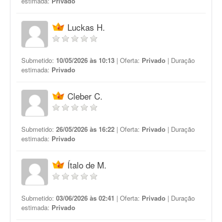
estimada:
Privado
Luckas H.
Submetido:
10/05/2026 às 10:13
| Oferta:
Privado
| Duração
estimada:
Privado
Cleber C.
Submetido:
26/05/2026 às 16:22
| Oferta:
Privado
| Duração
estimada:
Privado
Ítalo de M.
Submetido:
03/06/2026 às 02:41
| Oferta:
Privado
| Duração
estimada:
Privado