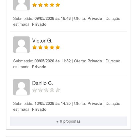
Submetido:
09/05/2026 às 16:48
| Oferta:
Privado
| Duração
estimada:
Privado
Victor G.
Submetido:
09/05/2026 às 11:32
| Oferta:
Privado
| Duração
estimada:
Privado
Danilo C.
Submetido:
13/05/2026 às 14:35
| Oferta:
Privado
| Duração
estimada:
Privado
+ 9 propostas