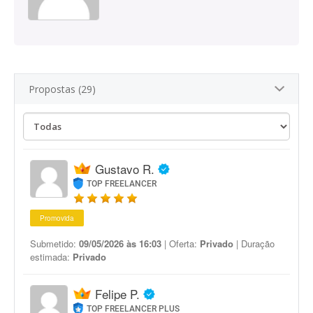
Propostas (29)
Gustavo R.
TOP FREELANCER
Promovida
Submetido:
09/05/2026 às 16:03
| Oferta:
Privado
| Duração
estimada:
Privado
Felipe P.
TOP FREELANCER PLUS