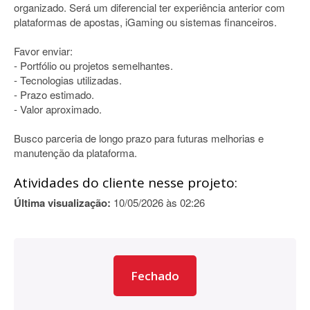
organizado. Será um diferencial ter experiência anterior com
plataformas de apostas, iGaming ou sistemas financeiros.
Favor enviar:
- Portfólio ou projetos semelhantes.
- Tecnologias utilizadas.
- Prazo estimado.
- Valor aproximado.
Busco parceria de longo prazo para futuras melhorias e
manutenção da plataforma.
Atividades do cliente nesse projeto:
Última visualização:
10/05/2026 às 02:26
Fechado