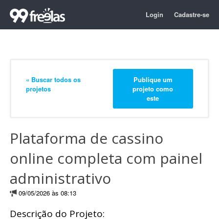
Login
Cadastre-se
« Buscar todos os
Publique um
projetos
projeto como
este
Plataforma de cassino
online completa com painel
administrativo
09/05/2026 às 08:13
Descrição do Projeto: