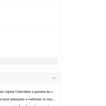
nd e back-end para nos ajudar a revisar a estrutura e validar a p...
u site. Já tenho muitas páginas que consigo editar, m...