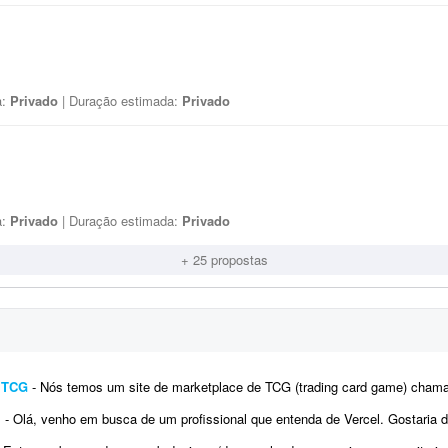
a:
Privado
| Duração estimada:
Privado
a:
Privado
| Duração estimada:
Privado
+ 25 propostas
e TCG
- Nós temos um site de marketplace de TCG (trading card game) chamado Capital Collectibles e gostaria de um programador front-e
l
- Olá, venho em busca de um profissional que entenda de Vercel. Gostaria de fazer alterações e melhorias no me