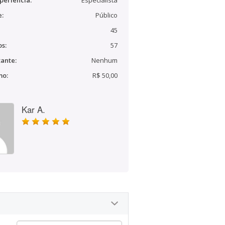
periência:
Especialista
e:
Público
45
s:
57
ante:
Nenhum
mo:
R$ 50,00
Kar A.