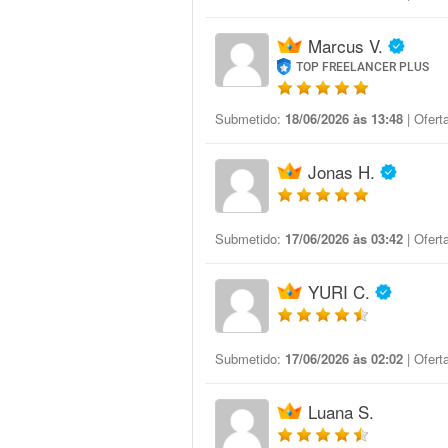
Marcus V.
TOP FREELANCER PLUS
Submetido:
18/06/2026 às 13:48
| Ofert
Jonas H.
Submetido:
17/06/2026 às 03:42
| Ofert
YURI C.
Submetido:
17/06/2026 às 02:02
| Ofert
Luana S.