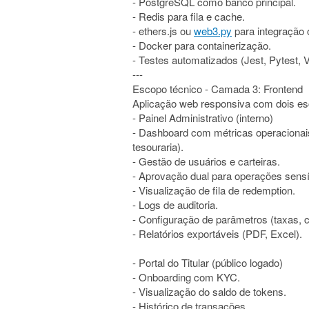
- PostgreSQL como banco principal.
- Redis para fila e cache.
- ethers.js ou
web3.py
para integração 
- Docker para containerização.
- Testes automatizados (Jest, Pytest,
---
Escopo técnico - Camada 3: Frontend
Aplicação web responsiva com dois esc
- Painel Administrativo (interno)
- Dashboard com métricas operacionais 
tesouraria).
- Gestão de usuários e carteiras.
- Aprovação dual para operações sensív
- Visualização de fila de redemption.
- Logs de auditoria.
- Configuração de parâmetros (taxas, ci
- Relatórios exportáveis (PDF, Excel).
- Portal do Titular (público logado)
- Onboarding com KYC.
- Visualização do saldo de tokens.
- Histórico de transações.