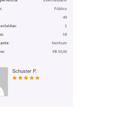
periência:
Intermediário
e:
Público
49
xcluídas:
2
s:
58
ante:
Nenhum
mo:
R$ 50,00
Schuster P.