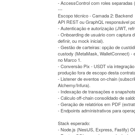
- AccessControl com roles separad
---
Escopo técnico - Camada 2: Backend
API REST ou GraphQL responsável por 
- Autenticação e autorização (JWT, re
- Onboarding de usuário com captura 
definir, ou mock inicial).
- Gestão de carteiras: opção de custódi
custody (MetaMask, WalletConnect) - es
no Marco 1.
- Conversão Pix - USDT via integração
produção fora de escopo desta contrat
- Listener de eventos on-chain (subsc
Alchemy/Infura).
- Indexação de transações e snapsho
- Cálculo off-chain consolidado de sald
- Geração de relatórios em PDF (extrato
- Endpoints administrativos para opera
Stack esperado:
- Node.js (NestJS, Express, Fastify) O