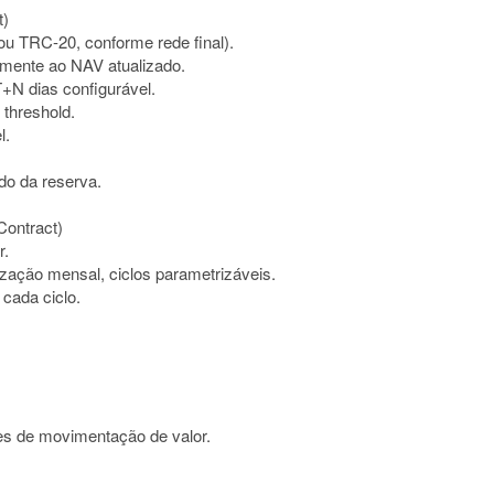
t)
 TRC-20, conforme rede final).
lmente ao NAV atualizado.
+N dias configurável.
threshold.
l.
do da reserva.
 Contract)
r.
alização mensal, ciclos parametrizáveis.
cada ciclo.
s de movimentação de valor.