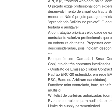
API, e (3) frontend web com painel admini
O projeto exige profissional com exper
desenvolvimento de smart contracts So
moderno. Não é projeto para generalist
"aprendendo Solidity no projeto". O con
testada e auditável.
A contratação prioriza velocidade de 
contratante valoriza profissionais qu
ou cobertura de testes. Propostas com 
desconsideradas, pois indicam descon
---
Escopo técnico - Camada 1: Smart Con
Conjunto de três contratos interligados:
- Contrato de Emissão (Token Contract
Padrão ERC-20 estendido, em rede EVM
BSC, Base ou Arbitrum candidatas).
Funções: mint controlado, burn, transf
multisig.
Whitelist de carteiras autorizadas (com
Eventos completos para auditoria exter
Limite de supply parametrizável.