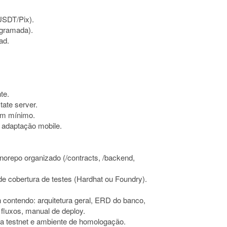
 USDT/Pix).
rogramada).
ad.
te.
ate server.
em mínimo.
m adaptação mobile.
norepo organizado (/contracts, /backend,
e cobertura de testes (Hardhat ou Foundry).
ontendo: arquitetura geral, ERD do banco,
fluxos, manual de deploy.
ra testnet e ambiente de homologação.