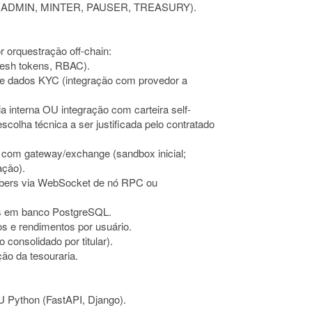
as (ADMIN, MINTER, PAUSER, TREASURY).
orquestração off-chain:
fresh tokens, RBAC).
de dados KYC (integração com provedor a
a interna OU integração com carteira self-
colha técnica a ser justificada pelo contratado
 com gateway/exchange (sandbox inicial;
ação).
ribers via WebSocket de nó RPC ou
ts em banco PostgreSQL.
os e rendimentos por usuário.
 consolidado por titular).
ção da tesouraria.
U Python (FastAPI, Django).