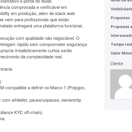
Nível de ex
strativo e portal do titular.
iência comprovada e verificável em
Visibilidad
lidity em produção, além de stack web
Propostas:
as nem para profissionais que estão
tratado entregará uma plataforma funcional,
Propostas e
Interessado
execução com qualidade não negociável. O
e entregam rápido sem comprometer segurança
Tempo rest
prazos irrealisticamente curtos serão
Valor Míni
hecimento da complexidade real.
Cliente
tracts
)
-compatible a definir no Marco 1 (Polygon,
er com whitelist, pause/unpause, ownership
pliance KYC off-chain).
na.