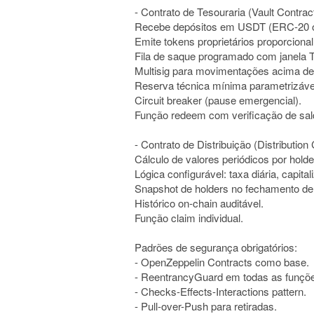
- Contrato de Tesouraria (Vault Contrac
Recebe depósitos em USDT (ERC-20 ou
Emite tokens proprietários proporciona
Fila de saque programado com janela T
Multisig para movimentações acima de 
Reserva técnica mínima parametrizáve
Circuit breaker (pause emergencial).
Função redeem com verificação de sal
- Contrato de Distribuição (Distribution
Cálculo de valores periódicos por holde
Lógica configurável: taxa diária, capit
Snapshot de holders no fechamento de 
Histórico on-chain auditável.
Função claim individual.
Padrões de segurança obrigatórios:
- OpenZeppelin Contracts como base.
- ReentrancyGuard em todas as funçõe
- Checks-Effects-Interactions pattern.
- Pull-over-Push para retiradas.