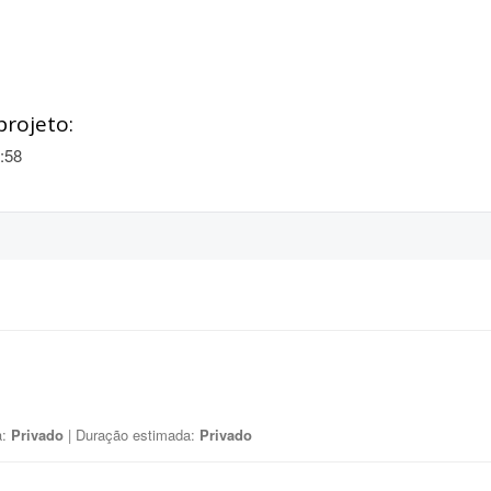
projeto:
:58
a:
Privado
| Duração estimada:
Privado