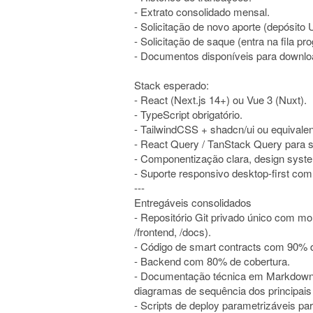
- Extrato consolidado mensal.
- Solicitação de novo aporte (depósito
- Solicitação de saque (entra na fila p
- Documentos disponíveis para downlo
Stack esperado:
- React (Next.js 14+) ou Vue 3 (Nuxt).
- TypeScript obrigatório.
- TailwindCSS + shadcn/ui ou equivalen
- React Query / TanStack Query para st
- Componentização clara, design syst
- Suporte responsivo desktop-first co
---
Entregáveis consolidados
- Repositório Git privado único com mo
/frontend, /docs).
- Código de smart contracts com 90% d
- Backend com 80% de cobertura.
- Documentação técnica em Markdown c
diagramas de sequência dos principais 
- Scripts de deploy parametrizáveis pa