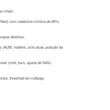
on-chain.
 Vitest) com cobertura mínima de 80%.
opos distintos:
(AUM, holders, ciclo atual, posição da
eis (mint, burn, ajuste de NAV).
clos, threshold de multisig).