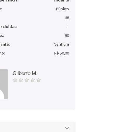
periência:
Iniciante
e:
Público
68
xcluídas:
1
s:
90
ante:
Nenhum
mo:
R$ 50,00
Gilberto M.