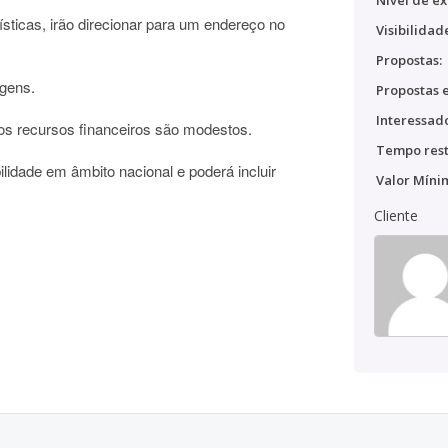
Nível de ex
ticas, irão direcionar para um endereço no
Visibilidad
Propostas:
agens.
Propostas e
Interessado
 os recursos financeiros são modestos.
Tempo rest
bilidade em âmbito nacional e poderá incluir
Valor Míni
Cliente