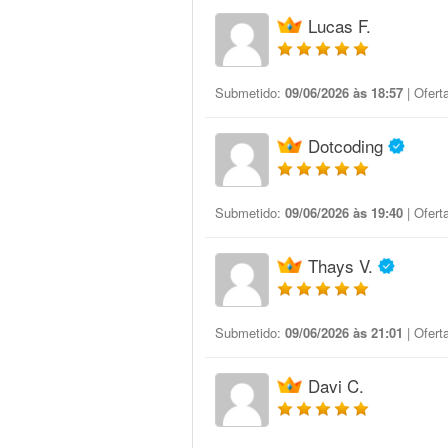
Lucas F.
Submetido:
09/06/2026 às 18:57
| Ofert
Dotcoding
Submetido:
09/06/2026 às 19:40
| Ofert
Thays V.
Submetido:
09/06/2026 às 21:01
| Ofert
Davi C.