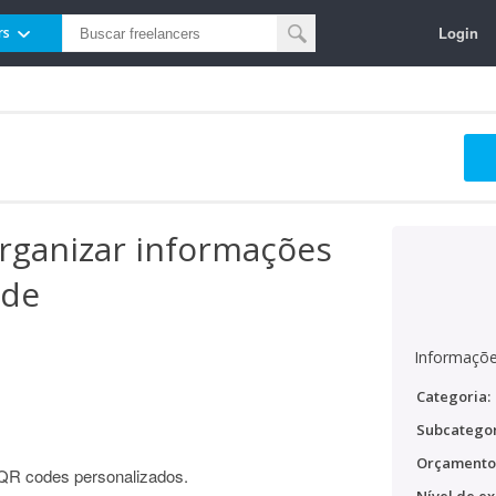
Login
rs
rganizar informações
ode
Informaçõe
Categoria:
Subcategor
Orçamento
r QR codes personalizados.