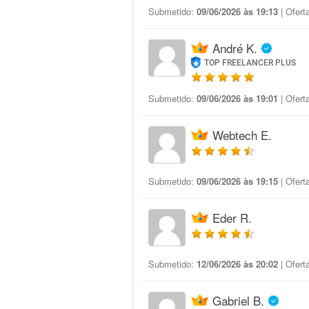
Submetido:
09/06/2026 às 19:13
| Ofert
André K.
TOP FREELANCER PLUS
Submetido:
09/06/2026 às 19:01
| Ofert
Webtech E.
Submetido:
09/06/2026 às 19:15
| Ofert
Eder R.
Submetido:
12/06/2026 às 20:02
| Ofert
Gabriel B.