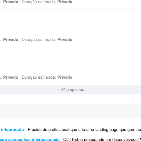
a:
Privado
| Duração estimada:
Privado
a:
Privado
| Duração estimada:
Privado
a:
Privado
| Duração estimada:
Privado
+ 47 propostas
 infoproduto
- Preciso de profissional que crie uma landing page que gere conversão para infoproduto. A página deve ter conte
para campanhas internacionais
- Olá! Estou procurando um desenvolvedor WordPress com experiência em Google Tag Manager