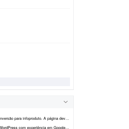
údo e layout focados em vendas, com elementos que incentivem a con...
, Google Analytics 4 e Google Consent Mode v2 para realizar adequações técni...