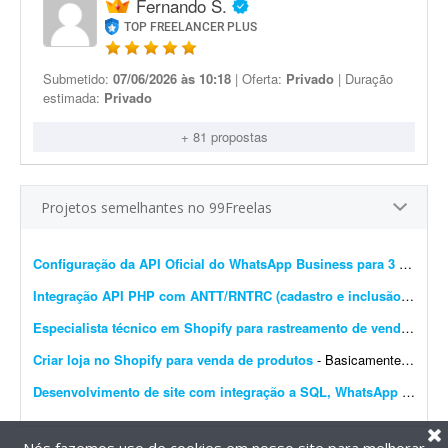
Fernando S.
TOP FREELANCER PLUS
Submetido:
07/06/2026 às 10:18
| Oferta:
Privado
| Duração
estimada:
Privado
+ 81 propostas
Projetos semelhantes no 99Freelas
Configuração da API Oficial do WhatsApp Business para 3 instâncias
Integração API PHP com ANTT/RNTRC (cadastro e inclusão)
- Prec
Especialista técnico em Shopify para rastreamento de vendas e Meta Pixel
Criar loja no Shopify para venda de produtos
- Basicamente, quero que o site seja construído do zero e configurado no Shopify para venda de produtos. O carrinho de compras deve ter upsell. O produto deve ser configurado com variantes: a...
Desenvolvimento de site com integração a SQL, WhatsApp e IA
- D