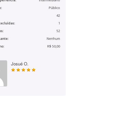
periência:
Intermediário
e:
Público
42
xcluídas:
1
s:
52
ante:
Nenhum
mo:
R$ 50,00
Josué O.