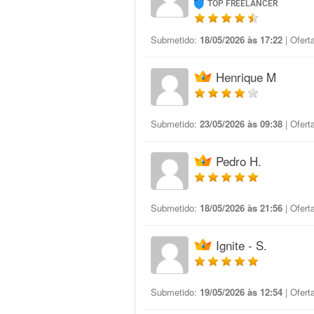
TOP FREELANCER
Submetido:
18/05/2026 às 17:22
| Ofert
Henrique M
Submetido:
23/05/2026 às 09:38
| Ofert
Pedro H.
Submetido:
18/05/2026 às 21:56
| Ofert
Ignite - S.
Submetido:
19/05/2026 às 12:54
| Ofert