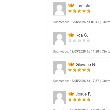
Tarcísio L.
Submetido:
19/05/2026 às 01:41
| Ofert
Kca C.
Submetido:
19/05/2026 às 11:28
| Ofert
Giovane N.
Submetido:
18/05/2026 às 17:37
| Ofert
Josué F.