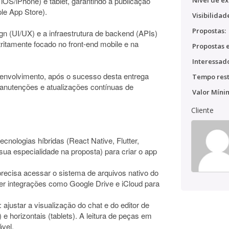
iOS/iPhone) e tablet, garantindo a publicação
Nível de ex
ple App Store).
Visibilidad
Propostas:
sign (UI/UX) e a infraestrutura de backend (APIs)
tritamente focado no front-end mobile e na
Propostas e
Interessado
volvimento, após o sucesso desta entrega
Tempo rest
 manutenções e atualizações contínuas de
Valor Míni
Cliente
ecnologias híbridas (React Native, Flutter,
e sua especialidade na proposta) para criar o app
o precisa acessar o sistema de arquivos nativo do
ecer integrações como Google Drive e iCloud para
 ajustar a visualização do chat e do editor de
 e horizontais (tablets). A leitura de peças em
ável.