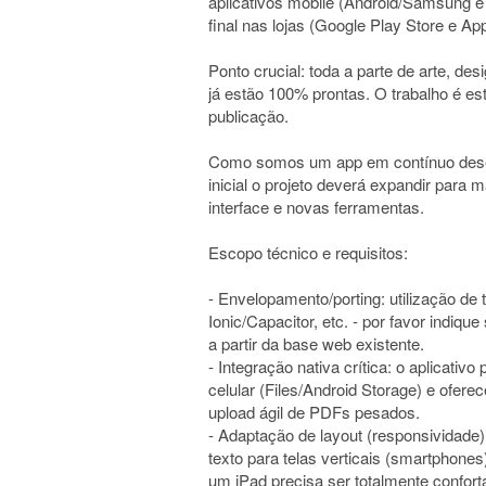
aplicativos mobile (Android/Samsung e 
final nas lojas (Google Play Store e Ap
Ponto crucial: toda a parte de arte, de
já estão 100% prontas. O trabalho é es
publicação.
Como somos um app em contínuo desen
inicial o projeto deverá expandir para
interface e novas ferramentas.
Escopo técnico e requisitos:
- Envelopamento/porting: utilização de t
Ionic/Capacitor, etc. - por favor indiqu
a partir da base web existente.
- Integração nativa crítica: o aplicativ
celular (Files/Android Storage) e ofer
upload ágil de PDFs pesados.
- Adaptação de layout (responsividade):
texto para telas verticais (smartphones)
um iPad precisa ser totalmente confort