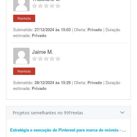
Rejeitada
Submetido:
27/12/2024 às 15:03
| Oferta:
Privado
| Duração
estimada:
Privado
Jaime M.
Rejeitada
Submetido:
28/12/2024 às 15:29
| Oferta:
Privado
| Duração
estimada:
Privado
Projetos semelhantes no 99Freelas
Estratégia e execução de Pinterest para marca de móveis
- Preciso de um profissional com olhar atento e repertório refinado em design e arquitetura para repensar e construir a estratégia do Pinterest da minha marca de móveis. O proje...