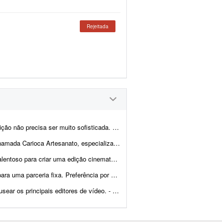
Rejeitada
sofisticada. Procuro algo simples, dinâmico e ag...
eitas à mão com pedras naturais, cristais, resina e outros materiais. Estou procu...
e alta qualidade de um salto de paraquedas pessoal. O projeto envolve a ediç&...
tor atleticano. Serão de 2 a 3 vídeos por semana para um canal no YouTube...
e vídeo. - Produção e edição de 25 vídeos. - Experi&...