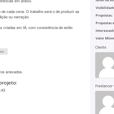
Nível de ex
ferências em anexo.
Visibilidad
ão de cada cena. O trabalho será o de produzir as
Propostas:
ição ou narração.
Propostas e
s criadas em IA, com consistência de estilo
Interessado
Valor Míni
Cliente
deo
vos anexados.
projeto:
Freelancer
:43