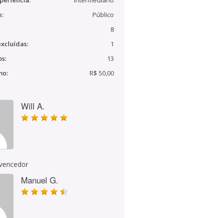
periência:
Intermediário
e:
Público
8
xcluídas:
1
s:
13
mo:
R$ 50,00
Will A.
 vencedor
Manuel G.