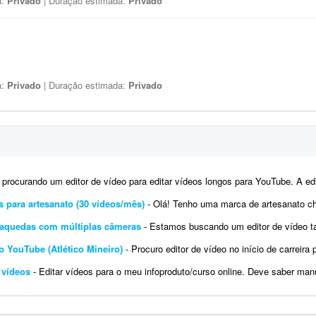
a:
Privado
| Duração estimada:
Privado
a:
Privado
| Duração estimada:
Privado
ocurando um editor de vídeo para editar vídeos longos para YouTube. A edição não precisa ser muito 
s para artesanato (30 vídeos/mês)
- Olá! Tenho uma marca de artesanato chamada Carioca Artesanato, especializada em peças f
araquedas com múltiplas câmeras
- Estamos buscando um editor de vídeo talentoso para criar uma edição cinematográfica d
no YouTube (Atlético Mineiro)
- Procuro editor de vídeo no início de carreira para uma parceria fixa. Preferência por edi
 vídeos
- Editar vídeos para o meu infoproduto/curso online. Deve saber manusear os principais editores d