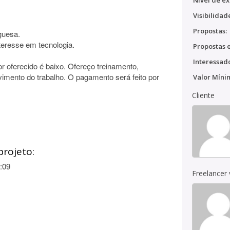
Nível de ex
Visibilidad
Propostas:
guesa.
nteresse em tecnologia.
Propostas e
Interessado
r oferecido é baixo. Ofereço treinamento,
vimento do trabalho. O pagamento será feito por
Valor Míni
Cliente
projeto:
:09
Freelancer