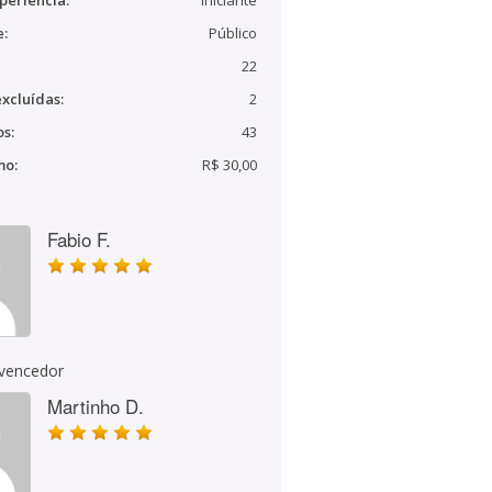
periência:
Iniciante
e:
Público
22
xcluídas:
2
s:
43
mo:
R$ 30,00
Fabio F.
 vencedor
Martinho D.