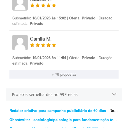
Submetido:
18/01/2026 às 15:02
| Oferta:
Privado
| Duração
estimada:
Privado
Camila M.
Submetido:
19/01/2026 às 11:54
| Oferta:
Privado
| Duração
estimada:
Privado
+ 79 propostas
Projetos semelhantes no 99Freelas
Redator criativo para campanha publicitária de 60 dias
- Desenvolver supervisão editorial, definição de objetivos, escrita de títulos e blocos de texto e definição do estilo de campanha para uma campanha publicit...
Ghostwriter - sociologia/psicologia para fundamentação teórica
- I