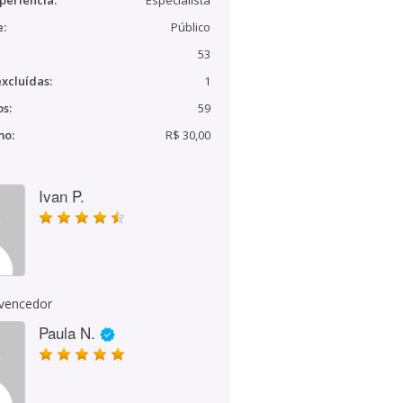
periência:
Especialista
e:
Público
53
xcluídas:
1
s:
59
mo:
R$ 30,00
Ivan P.
 vencedor
Paula N.