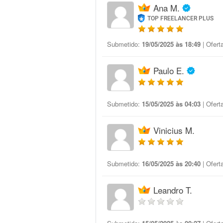
Ana M.
TOP FREELANCER PLUS
Submetido:
19/05/2025 às 18:49
| Ofert
Paulo E.
Submetido:
15/05/2025 às 04:03
| Ofert
Vinicius M.
Submetido:
16/05/2025 às 20:40
| Ofert
Leandro T.