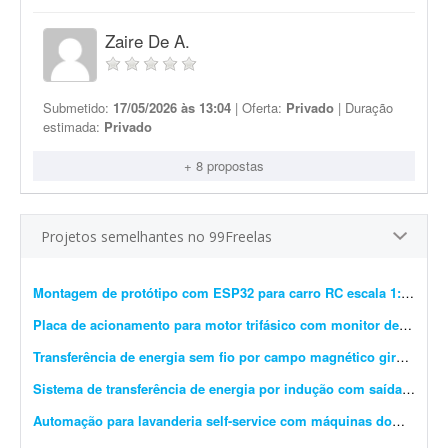
Zaire De A.
Submetido:
17/05/2026 às 13:04
| Oferta:
Privado
| Duração
estimada:
Privado
+ 8 propostas
Projetos semelhantes no 99Freelas
Montagem de protótipo com ESP32 para carro RC escala 1:28
- Pre
Placa de acionamento para motor trifásico com monitor de corrente
Transferência de energia sem fio por campo magnético girante trifásico
Sistema de transferência de energia por indução com saída 5 V USB
Automação para lavanderia self-service com máquinas domésticas