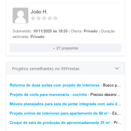
João H.
Submetido:
10/11/2025 às 18:53
| Oferta:
Privado
| Duração
estimada:
Privado
+ 27 propostas
Projetos semelhantes no 99Freelas
Reforma de duas suítes com projeto de interiores
- Busco profissional de arquitetura ou design de interiores para elaborar o projeto executivo completo da reforma de duas suítes e do ambiente integrado de estar e jantar, com dimensões...
Projeto de corte para marcenaria - cozinha
- Preciso desenvolver o projeto de móveis da minha casa. Espero que o profissional proponha soluções baseadas nas medidas do ambiente e gere um projeto de corte compatível...
Móveis planejados para sala de jantar integrada com sala de TV
- Q
Projeto online de interiores para apartamento de 88 m²
- Estou em busca de um(a) designer de interiores ou arquiteto(a) para me auxiliar em um projeto online de atualização do meu apartamento. O imóvel tem 88 m² e já est...
Croqui de sala de produção de aproximadamente 25 m²
- Preciso fazer o croqui de uma sala de produção de aproximadamente 25 m². Enviarei fotos, medidas e um desenho para que seja feito.