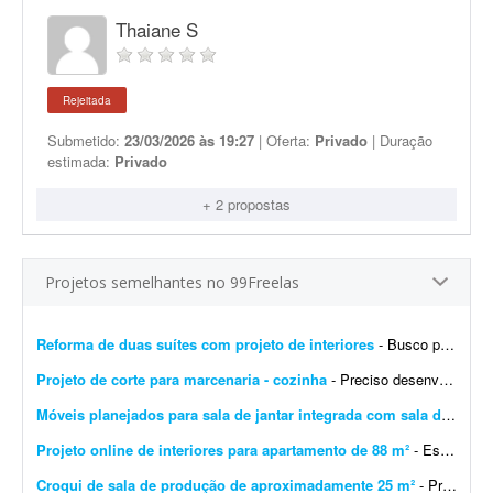
Thaiane S
Rejeitada
Submetido:
23/03/2026 às 19:27
| Oferta:
Privado
| Duração
estimada:
Privado
+ 2 propostas
Projetos semelhantes no 99Freelas
Reforma de duas suítes com projeto de interiores
- Busco profissional de arquitetura ou design de interiores para elaborar o projeto executivo completo da reforma de duas suítes e do ambiente integrado de estar e jantar, com dimensões...
Projeto de corte para marcenaria - cozinha
- Preciso desenvolver o projeto de móveis da minha casa. Espero que o profissional proponha soluções baseadas nas medidas do ambiente e gere um projeto de corte compatível...
Móveis planejados para sala de jantar integrada com sala de TV
- Q
Projeto online de interiores para apartamento de 88 m²
- Estou em busca de um(a) designer de interiores ou arquiteto(a) para me auxiliar em um projeto online de atualização do meu apartamento. O imóvel tem 88 m² e já est...
Croqui de sala de produção de aproximadamente 25 m²
- Preciso fazer o croqui de uma sala de produção de aproximadamente 25 m². Enviarei fotos, medidas e um desenho para que seja feito.