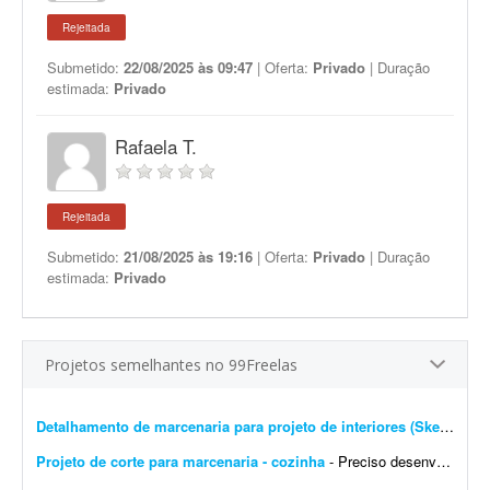
Rejeitada
Submetido:
22/08/2025 às 09:47
| Oferta:
Privado
| Duração
estimada:
Privado
Rafaela T.
Rejeitada
Submetido:
21/08/2025 às 19:16
| Oferta:
Privado
| Duração
estimada:
Privado
Projetos semelhantes no 99Freelas
Detalhamento de marcenaria para projeto de interiores (SketchUp)
Projeto de corte para marcenaria - cozinha
- Preciso desenvolver o projeto de móveis da minha casa. Espero que o profissional proponha soluções baseadas nas medidas do ambiente e gere um projeto de corte compatível...