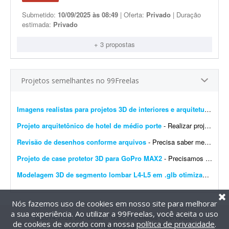
Submetido:
10/09/2025 às 08:49
| Oferta:
Privado
| Duração
estimada:
Privado
+ 3 propostas
Projetos semelhantes no 99Freelas
Imagens realistas para projetos 3D de interiores e arquitetura
- Busc
Projeto arquitetônico de hotel de médio porte
- Realizar projeto arquitetônico para hotel de médio porte e entregar os desenhos técnicos realizados em softwares de modelagem CAD/BIM. Você deverá entregar: * Rel...
Revisão de desenhos conforme arquivos
- Precisa saber mexer em Autocad, Layout, Sketchup, Excel. Conforme listagem do word dos ajustes solicitados edas fotos dos ajustes feito a mão para passar para cad, layout e excel.
Projeto de case protetor 3D para GoPro MAX2
- Precisamos do projeto 3D de um case protetor rígido para a câmera GoPro MAX2 (360°, 64 × 69,7 × 48,7 mm). O que o case precisa ter: - Envolver todo o corpo da câ...
Modelagem 3D de segmento lombar L4-L5 em .glb otimizado para WebGL
Nós fazemos uso de cookies em nosso site para melhorar
a sua experiência. Ao utilizar a 99Freelas, você aceita o uso
@2014-2026 99Freelas. Todos os direitos reservados.
de cookies de acordo com a nossa
política de privacidade
.
Termos de uso
|
Política de privacidade