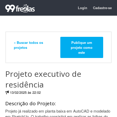
Login
Cadastre-se
« Buscar todos os
Publique um
projetos
projeto como
este
Projeto executivo de
residência
13/02/2025 às 22:02
Descrição do Projeto:
Projeto já realizado em planta baixa em AutoCAD e modelado
em SketchUp. O trabalho consistirá em realizar as folhas do