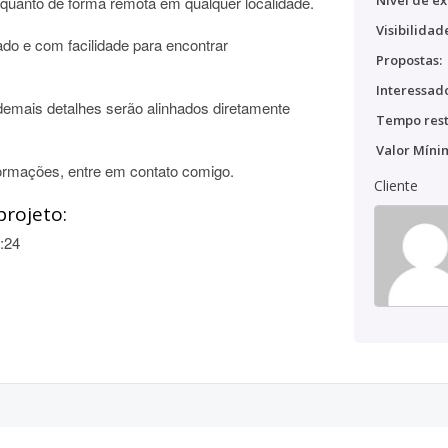
Nível de ex
quanto de forma remota em qualquer localidade.
Visibilidad
do e com facilidade para encontrar
Propostas:
Interessado
demais detalhes serão alinhados diretamente
Tempo rest
Valor Míni
formações, entre em contato comigo.
Cliente
projeto:
:24