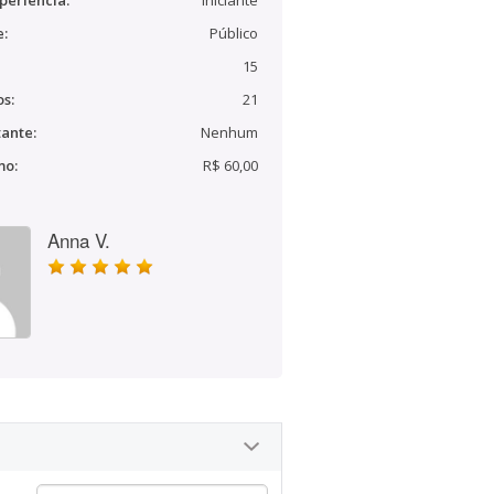
periência:
Iniciante
e:
Público
15
s:
21
ante:
Nenhum
mo:
R$ 60,00
Anna V.