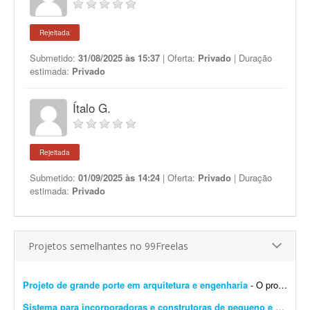
Rejeitada
Submetido:
31/08/2025 às 15:37
| Oferta:
Privado
| Duração
estimada:
Privado
Ítalo G.
Rejeitada
Submetido:
01/09/2025 às 14:24
| Oferta:
Privado
| Duração
estimada:
Privado
Projetos semelhantes no 99Freelas
Projeto de grande porte em arquitetura e engenharia
- O profissional participará do desenvolvimento, análise e acompanhamento de projetos, contribuindo tecnicamente para a execução das demandas e garantindo qualidade, preci...
Sistema para incorporadoras e construtoras de pequeno e médio porte