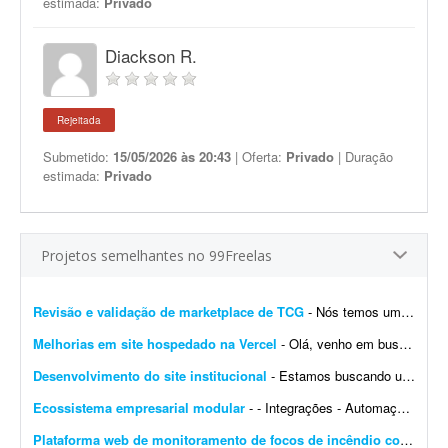
estimada:
Privado
Diackson R.
Rejeitada
Submetido:
15/05/2026 às 20:43
| Oferta:
Privado
| Duração
estimada:
Privado
Projetos semelhantes no 99Freelas
Revisão e validação de marketplace de TCG
- Nós temos um site de marketplace de TCG (trading card game) chamado Capital Collectibles e gostaria de um programador front-end e back-end para nos ajudar a revisar a estrutura e validar a p...
Melhorias em site hospedado na Vercel
- Olá, venho em busca de um profissional que entenda de Vercel. Gostaria de fazer alterações e melhorias no meu site. Já tenho muitas páginas que consigo editar, m...
Desenvolvimento do site institucional
- Estamos buscando um web designer/desenvolvedor para criar o novo site institucional da BonaFruta Sorvetes. Nossa principal referência de experiência, qualidade visual, navegaç&a...
Ecossistema empresarial modular
- - Integrações - Automações - Configuração de servidor - Criação de ferramentas Exemplo de trabalho: Configuração de VPS, scrap...
Plataforma web de monitoramento de focos de incêndio com mapa interativo