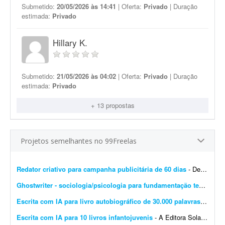
Submetido:
20/05/2026 às 14:41
| Oferta:
Privado
| Duração
estimada:
Privado
Hillary K.
Submetido:
21/05/2026 às 04:02
| Oferta:
Privado
| Duração
estimada:
Privado
+ 13 propostas
Projetos semelhantes no 99Freelas
Redator criativo para campanha publicitária de 60 dias
- Desenvolver supervisão editorial, definição de objetivos, escrita de títulos e blocos de texto e definição do estilo de campanha para uma campanha publicit...
Ghostwriter - sociologia/psicologia para fundamentação teórica
- I
Escrita com IA para livro autobiográfico de 30.000 palavras
- A Edit
Escrita com IA para 10 livros infantojuvenis
- A Editora Solano busca um profissional especializado em Inteligência Artificial e escrita criativa para desenvolver 10 livros completos, com aproximadamente 10 mil palavras cada, utilizando f...