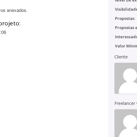
Nível de ex
Visibilidad
vos anexados.
Propostas:
projeto:
Propostas e
:06
Interessado
Valor Míni
Cliente
Freelancer