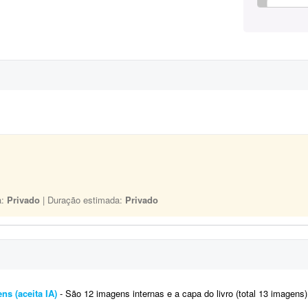
a:
Privado
| Duração estimada:
Privado
ens (aceita IA)
- São 12 imagens internas e a capa do livro (total 13 imagens). Quero uma ilustração infantil editorial em a