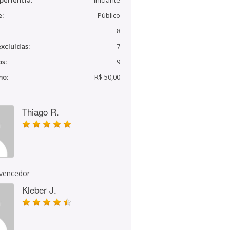
periência:
Iniciante
e:
Público
8
xcluídas:
7
s:
9
mo:
R$ 50,00
Thiago R.
 vencedor
Kleber J.