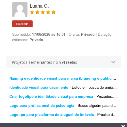
Luana G.
Rejeitada
Submetido:
17/06/2026 às 16:51
| Oferta:
Privado
| Duração
estimada:
Privado
Projetos semelhantes no 99Freelas
Naming e identidade visual para marca (branding e publicidade)
- 
Identidade visual para casamento
- Estou em busca de um(a) designer para desenvolver a identidade visual para o meu casamento. O estilo será inspirado no universo medieval/encantado; temos como referência O Senhor dos A...
Criar logotipo e identidade visual para empresa
- Prezados, tenho uma pessoa em mente para o trabalho e a direcionarei a este projeto. Trata-se da criação de logotipo e identidade visual para a empresa do agronegócio Agromation.
Logo para profissional de psicologia
- Busco alguém para desenvolver uma identidade visual para meu instagram como profissional de psicologia.
Logotipo para plataforma de aluguel de imóveis
- Preciso de um designer para produzir os arquivos finais de um logotipo já 100% definido. Não é um trabalho de criação ou conceito - o logotipo, as cores, a tipogr...