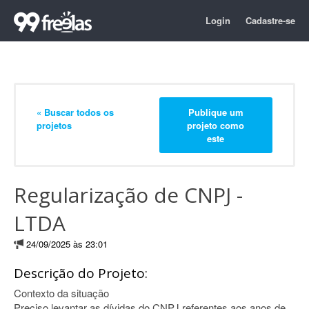
Login
Cadastre-se
« Buscar todos os
Publique um
projetos
projeto como
este
Regularização de CNPJ -
LTDA
24/09/2025 às 23:01
Descrição do Projeto:
Contexto da situação
Preciso levantar as dívidas do CNPJ referentes aos anos de