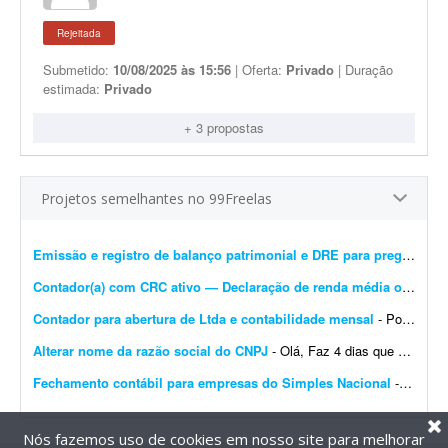
Rejeitada
Submetido:
10/08/2025 às 15:56
| Oferta:
Privado
| Duração
estimada:
Privado
+ 3 propostas
Projetos semelhantes no 99Freelas
Emissão e registro de balanço patrimonial e DRE para pregão
- Est
Contador(a) com CRC ativo — Declaração de renda média ou DECORE para PROUNI
Contador para abertura de Ltda e contabilidade mensal
- Português: Procuro um contador ou escritório de contabilidade para uma Ltda em constituição no Rio de Janeiro, com sócio estrangeiro não residente (belga)....
Alterar nome da razão social do CNPJ
- Olá, Faz 4 dias que abri um CNPJ novo no Simples Nacional. Precisei abrir uma conta no TikTok e o CPF aparece com meu nome de casada; por isso houve divergência no nome registrado na ...
Fechamento contábil para empresas do Simples Nacional
- - Fechamento contábil de 30 empresas do Simples Nacional, referente a 2025. - Entrega com contas conciliadas e demonstrativo de composição de contas. - Empresas prestadoras de ...
Nós fazemos uso de cookies em nosso site para melhorar