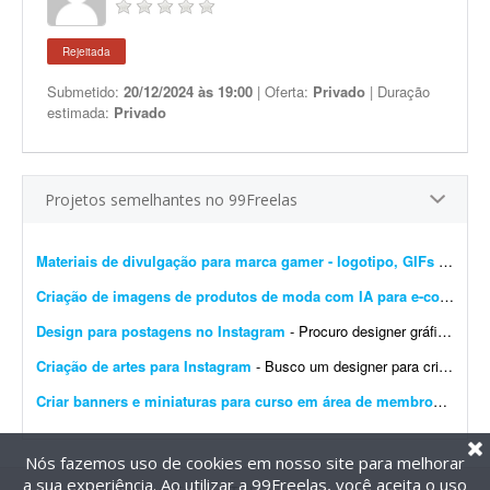
Rejeitada
Submetido:
20/12/2024 às 19:00
| Oferta:
Privado
| Duração
estimada:
Privado
Projetos semelhantes no 99Freelas
Materiais de divulgação para marca gamer - logotipo, GIFs e banners
Criação de imagens de produtos de moda com IA para e-commerce
Design para postagens no Instagram
- Procuro designer gráfico para me ajudar nas postagens do meu Instagram profissional. Algumas já foram feitas por mim, mas precisam ser melhoradas. Algumas pretendo manter como est&ati...
Criação de artes para Instagram
- Busco um designer para criação de artes para o Instagram. O designer receberá um calendário editorial já pronto, com direcionamento de headlines, subheadlines e ...
Criar banners e miniaturas para curso em área de membros
- Preci
Nós fazemos uso de cookies em nosso site para melhorar
a sua experiência. Ao utilizar a 99Freelas, você aceita o uso