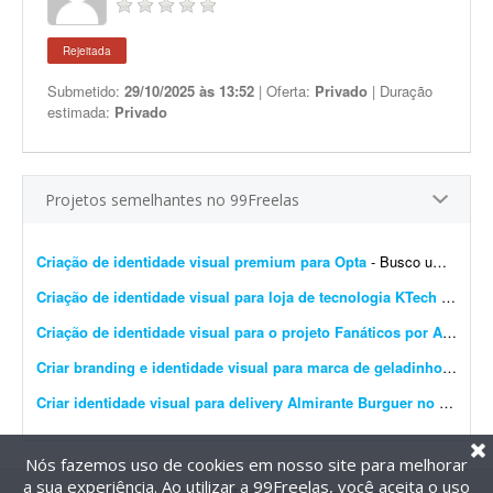
Rejeitada
Submetido:
29/10/2025 às 13:52
| Oferta:
Privado
| Duração
estimada:
Privado
Projetos semelhantes no 99Freelas
Criação de identidade visual premium para Opta
- Busco um designer profissional para criar a identidade visual da **Opta**, uma empresa de tecnologia voltada para ajudar pessoas a tomarem melhores decisões antes de comprar. O principal ob...
Criação de identidade visual para loja de tecnologia KTech
- A KTech é uma loja de tecnologia focada em setup, periféricos, consoles e produtos gamer, inicialmente com foco em custo-benefício e com o objetivo de, futuramente, trabalhar t...
Criação de identidade visual para o projeto Fanáticos por Aviões
- 
Criar branding e identidade visual para marca de geladinhos gourmet
Criar identidade visual para delivery Almirante Burguer no litoral do RS
Nós fazemos uso de cookies em nosso site para melhorar
a sua experiência. Ao utilizar a 99Freelas, você aceita o uso