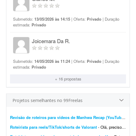
Submetido:
13/05/2026 às 14:15
| Oferta:
Privado
| Duração
estimada:
Privado
Joicemara Da R.
Submetido:
14/05/2026 às 11:24
| Oferta:
Privado
| Duração
estimada:
Privado
+ 16 propostas
Projetos semelhantes no 99Freelas
Revisão de roteiros para vídeos de Manhwa Recap (YouTube)
- Revi
Roteirista para reels/TikTok/shorts de Valorant
- Olá, preciso de um roteirista para vídeos curtos do jogo Valorant. Quero expandir a criação do canal iBrunowski - Valorant e, para isso, preciso de ajuda para escrever ...