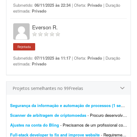
Submetido:
06/11/2025 às 22:34
| Oferta:
Privado
| Duração
estimada:
Privado
Everson R.
Rejeitada
Submetido:
07/11/2025 às 11:17
| Oferta:
Privado
| Duração
estimada:
Privado
Projetos semelhantes no 99Freelas
Segurança da informação e automação de processos (1 semana)
- 
Scanner de arbitragem de criptomoedas
- Procuro desenvolvedor full stack para criar uma plataforma profissional e scanner de arbitragem de criptomoedas, semelhante às principais soluções internacionais do mercado, po...
Ajustes na conta do Bling
- Precisamos de um profissional com experiência em e-commerce e em configurações no Bling. Atualmente temos a conta de um cliente integrada com loja própria, Mercado Livre,...
Full-stack developer to fix and improve website
- Requirements: - Basic to intermediate full-stack development skills - Experience with front-end and back-end web development - Ability to troubleshoot bugs and make small improvements - Good commu...