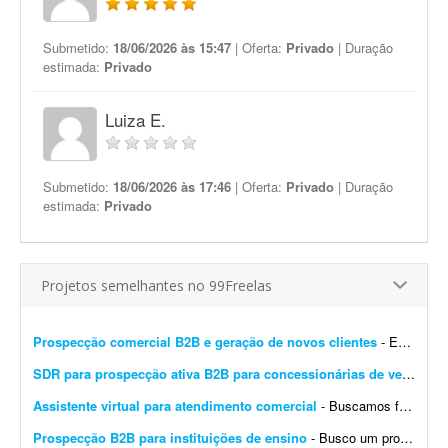
Submetido:
18/06/2026 às 15:47
| Oferta:
Privado
| Duração
estimada:
Privado
Luiza E.
Submetido:
18/06/2026 às 17:46
| Oferta:
Privado
| Duração
estimada:
Privado
Projetos semelhantes no 99Freelas
Prospecção comercial B2B e geração de novos clientes
- Estamos buscando um profissional com perfil comercial para atuar em um projeto de prospecção e desenvolvimento de novas oportunidades B2B para a Guebly. O objetivo será identi...
SDR para prospecção ativa B2B para concessionárias de veículos
-
Assistente virtual para atendimento comercial
- Buscamos freelancer para realizar o atendimento de leads, com horário flexível. Os contatos chegarão através de nossas campanhas de marketing. O profissional não...
Prospecção B2B para instituições de ensino
- Busco um profissional freelancer com experiência em prospecção ativa e vendas consultivas B2B para entrar em contato com instituições de ensino. A lista de contat...