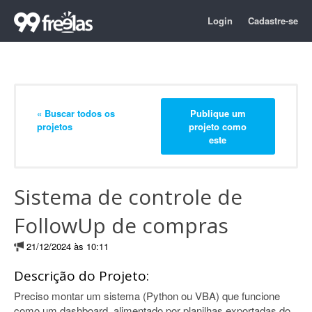
Login
Cadastre-se
« Buscar todos os
Publique um
projetos
projeto como
este
Sistema de controle de
FollowUp de compras
21/12/2024 às 10:11
Descrição do Projeto:
Preciso montar um sistema (Python ou VBA) que funcione
como um dashboard, alimentado por planilhas exportadas do