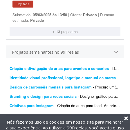
Rejeitada
Submetido:
05/03/2025 às 13:50
| Oferta:
Privado
| Duração
estimada:
Privado
+ 13 propostas
Projetos semelhantes no 99Freelas
Criação e divulgação de artes para eventos e concertos
- Dar visibilidade por meio de publicidade, marketing, imagens 4D, propagandas, digitações, criação de logotipos e artes em geral. O objetivo é inovar na forma com...
Identidade visual profissional, logotipo e manual da marca
- Crio u
Design de carrosséis mensais para Instagram
- Procuro um(a) designer para criar 4 carrosséis por mês para o Instagram de uma franquia de uma rede de farmácias. A marca já tem identidade visual definida pela rede/mat...
Branding e design para redes sociais
- Designer gráfico para startup SaaS na área da saúde (projeto inicial com possibilidade de longo prazo) Sobre a empresa A Sulnex é uma startup SaaS brasileira em desenv...
Criativos para Instagram
- Criação de artes para feed. As artes para stories serão adaptações/replicações das peças do feed, com os ajustes necessários ao forma...
Nós fazemos uso de cookies em nosso site para melhorar
a sua experiência. Ao utilizar a 99Freelas, você aceita o uso
@2014-2026 99Freelas. Todos os direitos reservados.