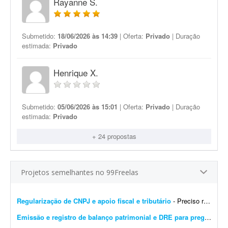
Rayanne S.
Submetido:
18/06/2026 às 14:39
| Oferta:
Privado
| Duração
estimada:
Privado
Henrique X.
Submetido:
05/06/2026 às 15:01
| Oferta:
Privado
| Duração
estimada:
Privado
+ 24 propostas
Projetos semelhantes no 99Freelas
Regularização de CNPJ e apoio fiscal e tributário
- Preciso regularizar um CNPJ que está como INAPTO. Ele está parado há alguns meses e gostaria de avaliar se vale a pena regularizá-lo ou encerrá-lo. Além d...
Emissão e registro de balanço patrimonial e DRE para pregão
- Est