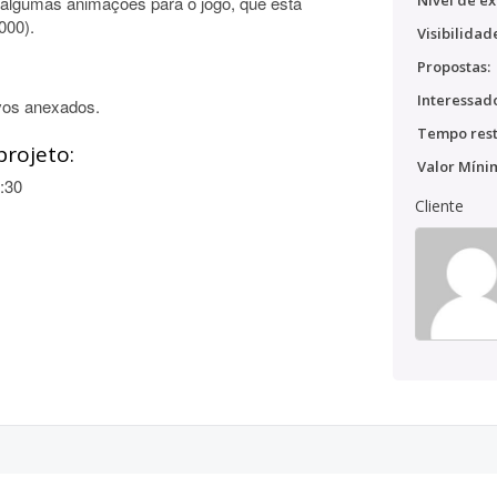
Nível de ex
e algumas animações para o jogo, que está
000).
Visibilidad
Propostas:
Interessado
vos anexados.
Tempo rest
projeto:
Valor Míni
:30
Cliente