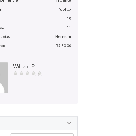
periência:
Iniciante
e:
Público
10
s:
11
ante:
Nenhum
mo:
R$ 50,00
William P.